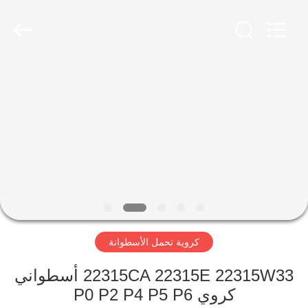
ZhongHong
bearing
Co.,
LTD..
All
Rights
Reserved.
الصفحة
الرئيسية
منتجات
معلومات
عنا
كروية تحمل الأسطوانة
جولة
في
22315CA 22315E 22315W33 أسطواني
كروي P0 P2 P4 P5 P6
المعمل