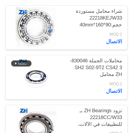
شراء محامل مستوردة
خريطة
22218KEJW33
الموقع
حجم:90*160*40mm
MOQ:2
الاتصال
سياسة
الخصوصية
محاملات الجملة 830046-
3 SH2 S02-9T2 CS42
ZH محامل
MOQ:2
الاتصال
تزود ZH Bearings بـ
22218CC/W33
للتطبيقات في الآلات،
إلخ.