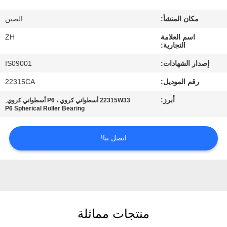
مكان المنشأ:
الصين
مراقبة
اسم العلامة
ZH
الجودة
التجارية:
إصدار الشهادات:
IS09001
اتصل
رقم الموديل:
22315CA
بنا
أبرز:
,
22315W33 أسطواني كروي ، P6 أسطواني كروي
P6 Spherical Roller Bearing
أخبار
اتصل بنا!
اطلب
اقتباس
VR
منتجات مماثلة
SHOW