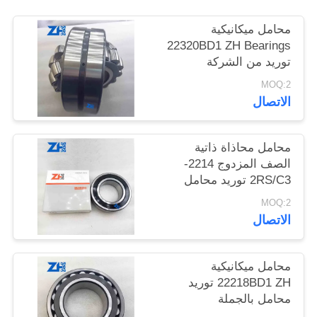
محامل ميكانيكية
خريطة
22320BD1 ZH Bearings
الموقع
توريد من الشركة
المصنعة
MOQ:2
الاتصال
سياسة
الخصوصية
محامل محاذاة ذاتية
الصف المزدوج 2214-
2RS/C3 توريد محامل
ZH
MOQ:2
الاتصال
محامل ميكانيكية
22218BD1 ZH توريد
محامل بالجملة