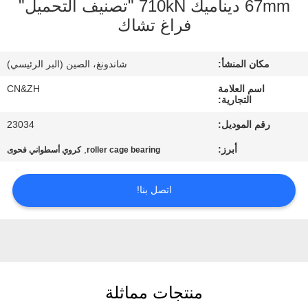
67mm ديناميك 710kN "تصنيف التحميل"
فراغ تشاك
مراقبة
الجودة
مكان المنشأ:
شاندونغ، الصين (البر الرئيسي)
اسم العلامة
CN&ZH
اتصل
التجارية:
بنا
رقم الموديل:
23034
أبرز:
,
roller cage bearing
كروي أسطواني فحوى
أخبار
اتصل بنا!
اطلب
اقتباس
VR
منتجات مماثلة
SHOW