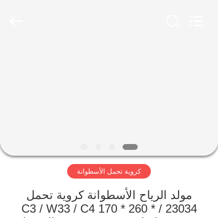
ZhongHong
bearing
Co.,
LTD..
All
Rights
Reserved.
الصفحة
الرئيسية
منتجات
معلومات
عنا
كروية تحمل الأسطوانة
جولة
في
مولد الرياح الأسطوانة كروية تحمل
23034 / C3 / W33 / C4 170 * 260 *
المعمل