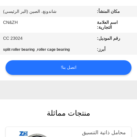
مكان المنشأ:
شاندونغ، الصين (البر الرئيسي)
مراقبة
اسم العلامة
CN&ZH
الجودة
التجارية:
رقم الموديل:
23024 CC
اتصل
أبرز:
,
split roller bearing
roller cage bearing
بنا
اتصل بنا!
أخبار
اطلب
اقتباس
منتجات مماثلة
VR
SHOW
محامل ذاتية التنسيق