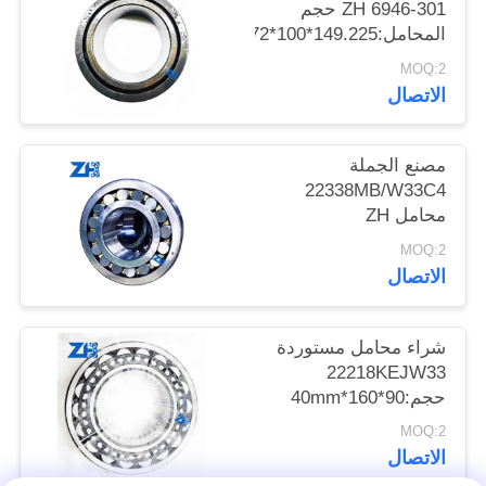
301-6946 ZH حجم
المحامل:149.225*100*72
خريطة
MOQ:2
الموقع
الاتصال
سياسة
مصنع الجملة
22338MB/W33C4
الخصوصية
محامل ZH
MOQ:2
الاتصال
شراء محامل مستوردة
22218KEJW33
حجم:90*160*40mm
MOQ:2
الاتصال